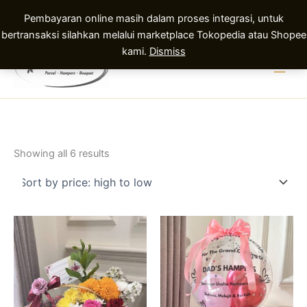
Pembayaran online masih dalam proses integrasi, untuk
bertransaksi silahkan melalui marketplace Tokopedia atau Shopee
Skip
kami.
Dismiss
to
content
Sorted
Showing all 6 results
by
price:
high
to
low