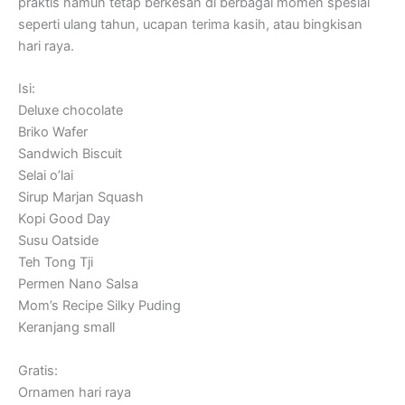
praktis namun tetap berkesan di berbagai momen spesial
seperti ulang tahun, ucapan terima kasih, atau bingkisan
hari raya.
Isi:
Deluxe chocolate
Briko Wafer
Sandwich Biscuit
Selai o’lai
Sirup Marjan Squash
Kopi Good Day
Susu Oatside
Teh Tong Tji
Permen Nano Salsa
Mom’s Recipe Silky Puding
Keranjang small
Gratis:
Ornamen hari raya