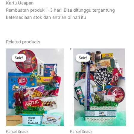
Kartu Ucapan
Pembuatan produk 1-3 hari. Bisa ditunggu tergantung
ketersediaan stok dan antrian di hari itu
Related products
Sale!
Sale!
Sale!
Sale!
Parsel Snack
Parsel Snack