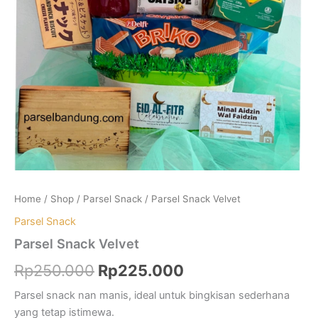
Home
/
Shop
/
Parsel Snack
/ Parsel Snack Velvet
Parsel Snack
Parsel Snack Velvet
Original
Current
Rp
250.000
Rp
225.000
price
price
Parsel snack nan manis, ideal untuk bingkisan sederhana
yang tetap istimewa.