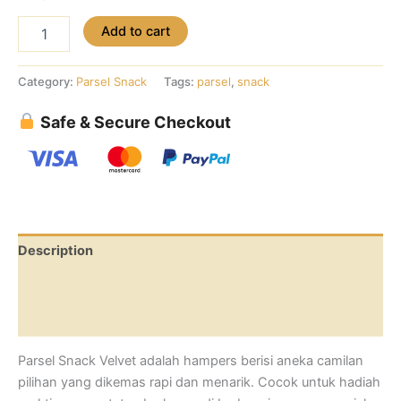
was:
is:
Parsel
Add to cart
Rp250.000.
Rp225.000.
Snack
Velvet
quantity
Category:
Parsel Snack
Tags:
parsel
,
snack
Safe & Secure Checkout
Description
Additional information
Reviews (0)
Parsel Snack Velvet adalah hampers berisi aneka camilan
pilihan yang dikemas rapi dan menarik. Cocok untuk hadiah