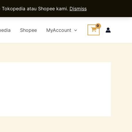
ce Tokopedia atau Shopee kami.
Dismiss
pedia
Shopee
MyAccount